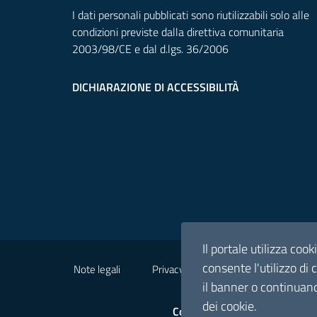
I dati personali pubblicati sono riutilizzabili solo alle
condizioni previste dalla direttiva comunitaria
2003/98/CE e dal d.lgs. 36/2006
DICHIARAZIONE DI ACCESSIBILITÀ
Il portale utilizza coo
consente l'utilizzo di
Note legali
Privacy policy
il banner o continuand
dei cookie.
Comunità Montana Valle Seri