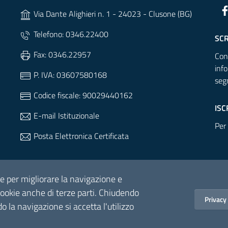
Via Dante Alighieri n. 1 - 24023 - Clusone (BG)
Telefono: 0346.22400
SCR
Fax: 0346.22957
Cont
inf
P. IVA: 03607580168
seg
Codice fiscale: 90029440162
ISC
E-mail Istituzionale
Per
Posta Elettronica Certificata
kie per migliorare la navigazione e
 cookie anche di terze parti. Chiudendo
Privacy
o la navigazione si accetta l'utilizzo
ana
- Via Dante Alighieri n. 1 - 24023 - Clusone (BG) - P.IVA: 0