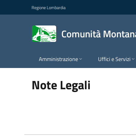
Comunità Montana Val
Vai al contenuto principale
Regione Lombardia
Comunità Montana
Amministrazione
Uffici e Servizi
Note Legali