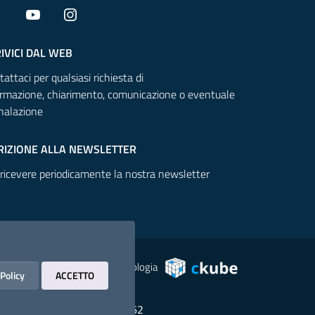
Facebook
YouTube
Instagram
IVICI DAL WEB
attaci per qualsiasi richiesta di
ormazione, chiarimento, comunicazione o eventuale
nalazione
RIZIONE ALLA NEWSLETTER
 ricevere periodicamente la nostra newsletter
Piattaforma realizzata su tecnologia
 Policy
ACCETTO
3607580168 - C.F.: 90029440162