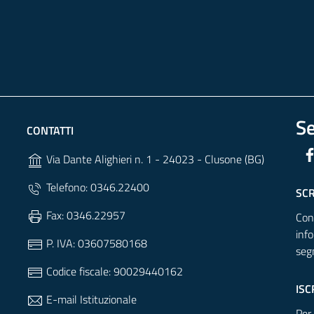
Se
CONTATTI
Via Dante Alighieri n. 1 - 24023 - Clusone (BG)
Telefono: 0346.22400
SCR
Fax: 0346.22957
Cont
inf
P. IVA: 03607580168
seg
Codice fiscale: 90029440162
ISC
E-mail Istituzionale
Per