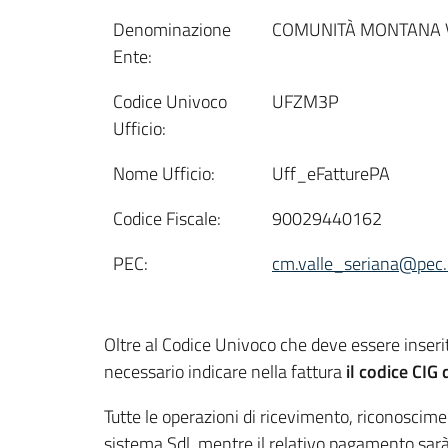
Denominazione
COMUNITÀ MONTANA 
Ente:
Codice Univoco
UFZM3P
Ufficio:
Nome Ufficio:
Uff_eFatturePA
Codice Fiscale:
90029440162
PEC:
cm.valle_seriana@pec.r
Oltre al Codice Univoco che deve essere inserit
necessario indicare nella fattura
il codice CIG 
Tutte le operazioni di ricevimento, riconoscime
sistema Sdl, mentre il relativo pagamento sarà 