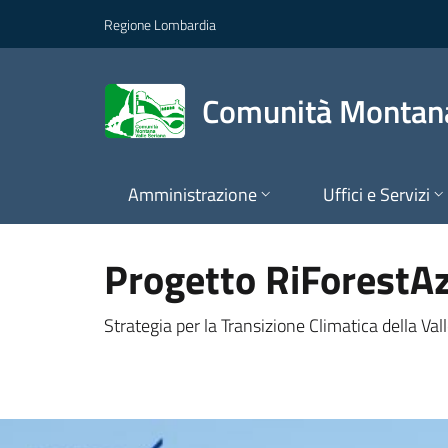
Comunità Montana Val
Vai al contenuto principale
Regione Lombardia
Comunità Montana
Amministrazione
Uffici e Servizi
Progetto RiForestAz
Strategia per la Transizione Climatica della Val