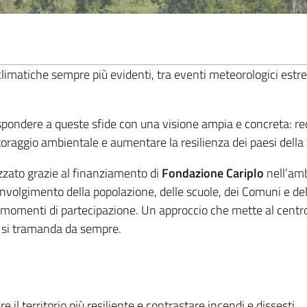
imatiche sempre più evidenti, tra eventi meteorologici estremi
spondere a queste sfide con una visione ampia e concreta: recu
toraggio ambientale e aumentare la resilienza dei paesi della 
lizzato grazie al finanziamento di
Fondazione Cariplo
nell’amb
involgimento della popolazione, delle scuole, dei Comuni e del
e e momenti di partecipazione. Un approccio che mette al centr
ui si tramanda da sempre.
il territorio più resiliente e contrastare incendi e dissesti.