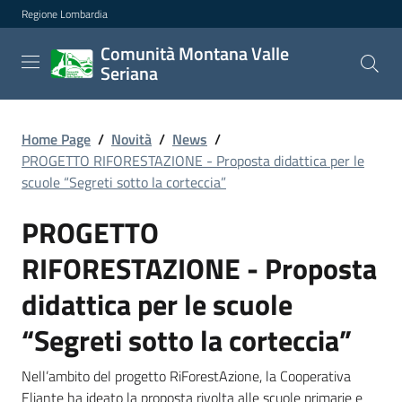
Comunità Montana Valle Ser
Regione Lombardia
Vai al contenuto principale
Comunità Montana Valle
Seriana
Home Page
/
Novità
/
News
/
PROGETTO RIFORESTAZIONE - Proposta didattica per le
scuole “Segreti sotto la corteccia”
PROGETTO
RIFORESTAZIONE - Proposta
didattica per le scuole
“Segreti sotto la corteccia”
Nell’ambito del progetto RiForestAzione, la Cooperativa
Eliante ha ideato la proposta rivolta alle scuole primarie e