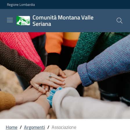
Comunità Montana Valle Se
Regione Lombardia
Vai al contenuto principale
Comunità Montana Valle
Seriana
Home
/
Argomenti
/
Associazione